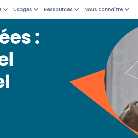
t
Usages
Ressources
Nous connaître
ées :
el
l