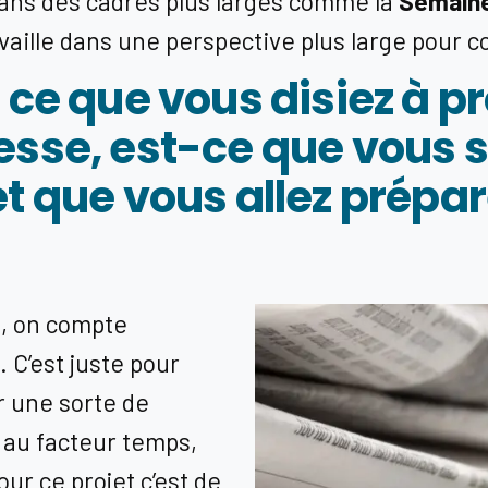
 dans des cadres plus larges comme la
Semaine
aille dans une perspective plus large pour c
 ce que vous disiez à p
esse, est-ce que vous s
t que vous allez prépar
e, on compte
 C’est juste pour
r une sorte de
é au facteur temps,
our ce projet c’est de