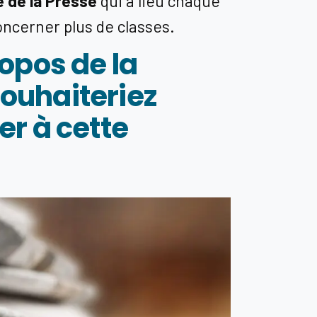
 de la Presse
qui a lieu chaque
oncerner plus de classes.
ropos de la
ouhaiteriez
er à cette