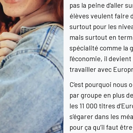
pas la peine d’aller s
élèves veulent faire 
surtout pour les niv
mais surtout en termin
spécialité comme la gé
l’économie, il devien
travailler avec Europ
C’est pourquoi nous 
par groupe
e
n plus d
e
les 11 000 titres d’
Eur
s’égarer dans les mé
pour ça qu’il faut êtr