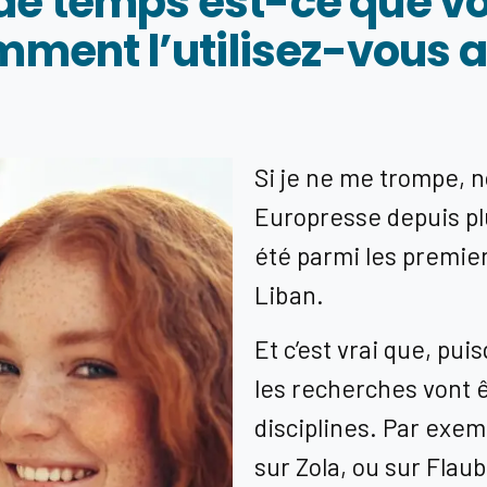
e temps est-ce que vou
omment l’utilisez-vous 
Si je ne me trompe, 
Europresse depuis plu
été parmi les premie
Liban.
Et c’est vrai que, pui
les recherches vont ê
disciplines. Par exemp
sur Zola, ou sur Flaub